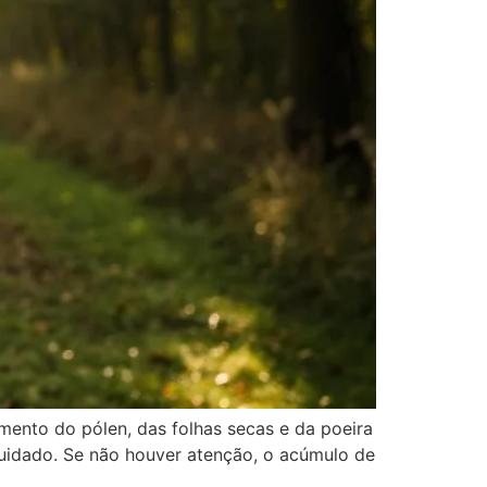
umento do pólen, das folhas secas e da poeira
uidado. Se não houver atenção, o acúmulo de