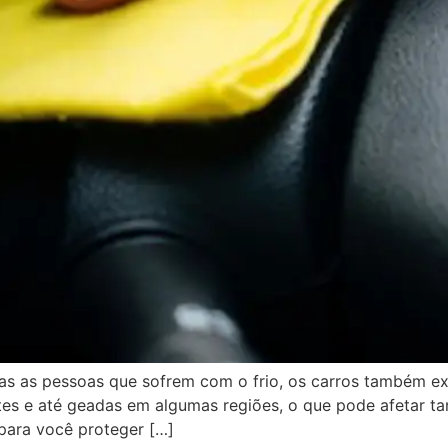
s as pessoas que sofrem com o frio, os carros também e
tes e até geadas em algumas regiões, o que pode afetar t
 para você proteger […]