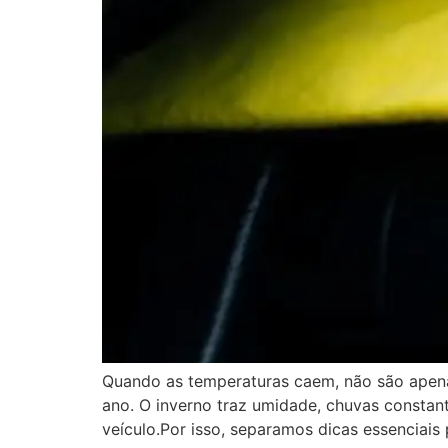
Quando as temperaturas caem, não são apena
ano. O inverno traz umidade, chuvas constan
veículo.Por isso, separamos dicas essenciais