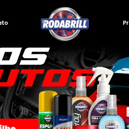
ato
P