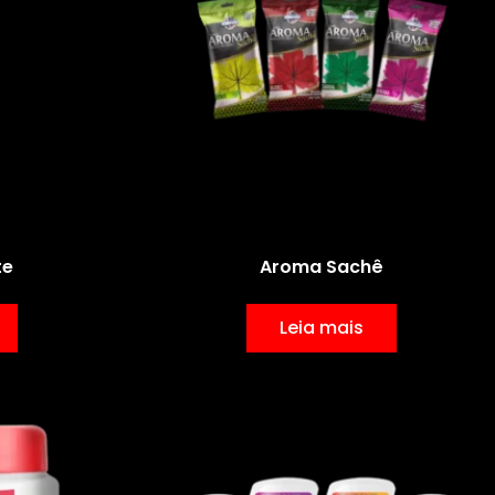
te
Aroma Sachê
Leia mais