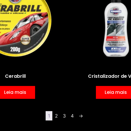
Cerabrill
Cristalizador de 
Leia mais
Leia mais
1
2
3
4
→