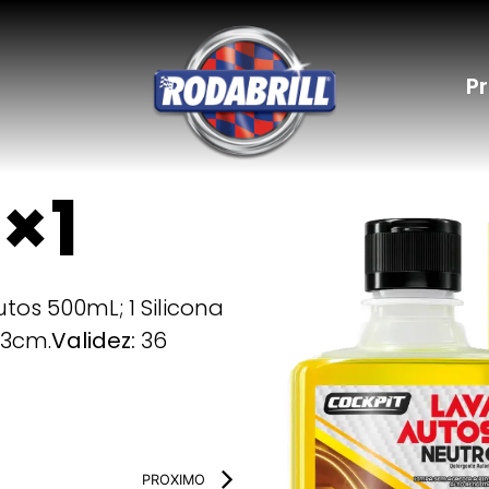
P
3×1
tos 500mL; 1 Silicona
 3cm.
Validez:
36
PROXIMO