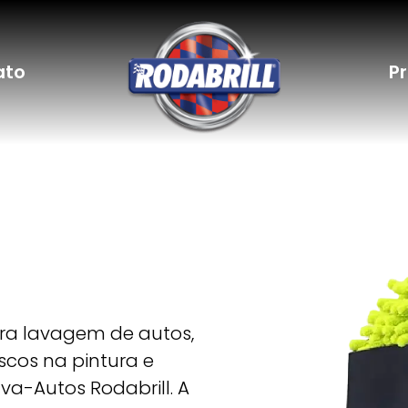
ato
P
ara lavagem de autos,
iscos na pintura e
a-Autos Rodabrill. A