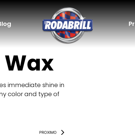
Blog
P
d Wax
es immediate shine in
ny color and type of
PROXIMO